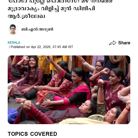
'പോടാ പുല്ലേ പൊലീസേ'! മഴ നനഞ്ഞ്
മുദ്രാവാക്യം വിളിച്ച് മുന്‍ ഡിജിപി
ആര്‍.ശ്രീലേഖ
ബി.എല്‍.അരുണ്‍
Share
KERALA
Published on Apr 22, 2026, 07:45 AM IST
TOPICS COVERED