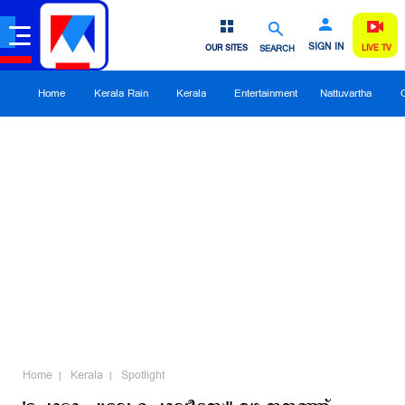
SIGN IN
OUR SITES
SEARCH
LIVE TV
Home
Kerala Rain
Kerala
Entertainment
Nattuvartha
Home
Kerala
Spotlight