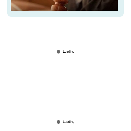
പിഞ്ചുകുഞ്ഞിനെ കിണറ്റിലെറിഞ്ഞ് കൊന്ന കേസ്;
അമ്മ ധനലക്ഷ്മിയെ വെറുതെവിട്ട് കോടതി
Jul 11, 2026
‘എറണാകുളം പൊലീസ് കമ്മിഷണർ അങ്ങയെ