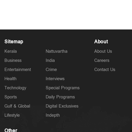
പറ്റിച്ചതാണ് സാർ’; ആഭ്യന്തര മന്ത്രിയോട്
അന്‍സിബ ഹസന്‍
Jul 11, 2026
Sitemap
About
Kerala
Nattuvartha
About Us
Business
India
Careers
Entertainment
Crime
Contact Us
Health
Interviews
Technology
Special Programs
Sports
Daily Programs
Gulf & Global
Digital Exclusives
Lifestyle
Indepth
Other