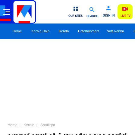
SIGN IN
OUR SITES
SEARCH
LIVE TV
Home
Kerala Rain
Kerala
Entertainment
Nattuvartha
Home
Kerala
Spotlight