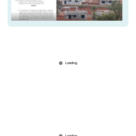
മുണ്ടക്കൈ-ചൂരൽമല ടൗൺഷിപ്പ്; ചീഫ്
ഓപ്പറേറ്റിംഗ് ഓഫീസർ ഇല്ലാതെ പുനരധിവാസ
പദ്ധതി അനിശ്ചിതത്വത്തിൽ
Jun 21, 2026