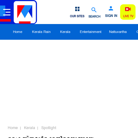
SIGN IN
OUR SITES
SEARCH
LIVE TV
Home
Kerala Rain
Kerala
Entertainment
Nattuvartha
Home
Kerala
Spotlight