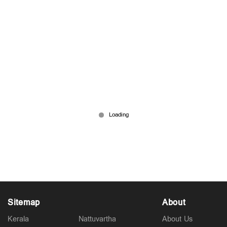
മലയാളിയെ ഈണങ്ങളിലൂടെ ഈശ്വരനിലേക്ക്
നയിച്ച തൂലിക; ഫാ. മൈക്കിൾ പനച്ചിക്കൽ ഇനി
ഓർമ്മ
Jun 16, 2026
Sitemap
About
Kerala
Nattuvartha
About Us