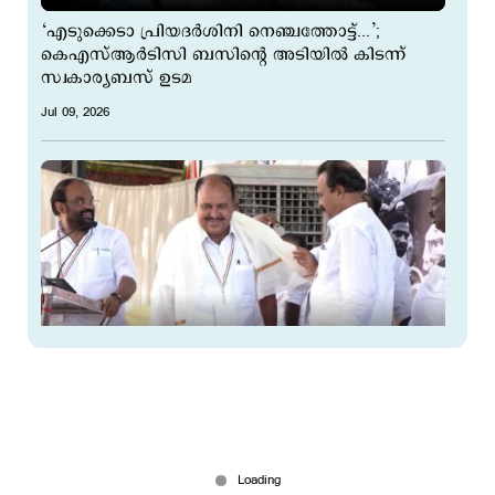
‘എടുക്കെടാ പ്രിയദര്‍ശിനി നെഞ്ചത്തോട്ട്...’;
കെഎസ്ആര്‍ടിസി ബസിന്റെ അടിയില്‍ കിടന്ന്
സ്വകാര്യബസ് ഉടമ
Jul 09, 2026
കശുവണ്ടി വികസന കോര്‍പറേഷന്‍ അഴിമതി:
ആര്‍.ചന്ദ്രശേഖരനെതിരെ ഐ.എന്‍.ടി.യു.സിയില്‍
തന്നെ സമരം
Jul 06, 2026