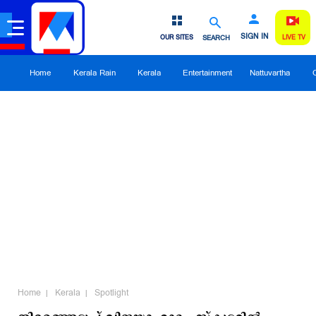
SIGN IN
OUR SITES
SEARCH
LIVE TV
Home
Kerala Rain
Kerala
Entertainment
Nattuvartha
Home
Kerala
Spotlight