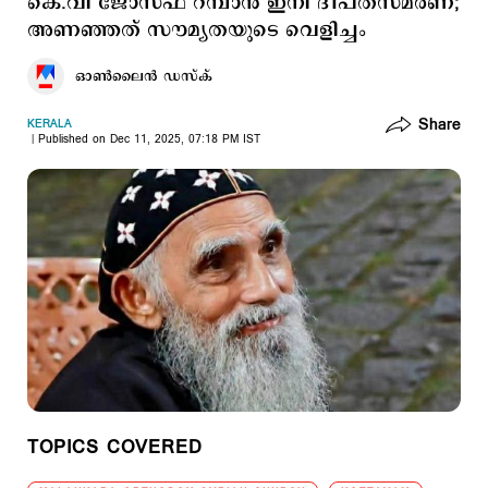
കെ.വി ജോസഫ് റമ്പാൻ ഇനി ദീപ്തസ്മരണ;
അണഞ്ഞത് സൗമ്യതയുടെ വെളിച്ചം
ഓണ്‍ലൈന്‍ ഡസ്ക്
Share
KERALA
Published on Dec 11, 2025, 07:18 PM IST
TOPICS COVERED