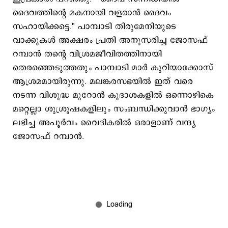
ദൈവത്തിന്റെ മകനായി വളരാൻ ദൈവം
സഹായിക്കട്ടെ." പാമ്പാടി തിരുമേനിയുടെ
വാക്കുകൾ അക്ഷരം പ്രതി അനുസരിച്ച ജോസഫ്
റമ്പാൻ തന്റെ വിശ്രമജീവിതത്തിനായി
തെരഞ്ഞെടുത്തതും പാമ്പാടി മാർ കുറിയാക്കോസ്
ആശ്രമമായിരുന്നു. മലങ്കരസഭയിൽ ഇത് വരെ
നടന്ന വിശുദ്ധ മൂറോൻ കൂദാശകളിൽ ഒന്നൊഴികെ
മറ്റെല്ലാ ശുശ്രൂഷകളിലും സംബന്ധിക്കുവാൻ ഭാ​ഗ്യം
ലഭിച്ച അപൂർവം വൈദികരിൽ ഒരാളാണ് വന്ദ്യ
ജോസഫ് റമ്പാൻ.