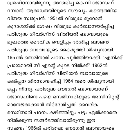
ശ്രേഷ്ഠനായിരുന്നു അന്തരിച്ച കെ.വി ജോസഫ്
റമ്പാൻ. ആരാധനയിലൂടെ സൗഖ്യം കണ്ടെത്തിയ
വിനയ സ്വരൂപൻ. 1951ൽ വിശുദ്ധ മൂറോൻ
കൂദാശയ്ക്ക് ശേഷം വിശുദ്ധ കുർബാനയർപ്പിച്ച
പരിശുദ്ധ ​ഗീവർ​ഗീസ് ദ്വീതീയൻ ബാവായുടെ
മുഖത്തെ ദൈവീക വെളിച്ചം ദർശിച്ച ബാലൻ
പരിശുദ്ധ ബാവായുടെ കൈമുത്തി ശിഷ്യനായി.
1957ൽ സെമിനാരി പഠനം പൂർത്തിയാക്കി. "എനിക്ക്
പ്രായമായി നീ എന്റെ കൂടെ നിൽക്ക്" 1962ൽ
പരിശുദ്ധ ​ഗീവർ​ഗീസ് ദ്വിതീയൻ ബാവായുടെ
കൽപ്പന ശിരസാവഹിച്ച് 1964 വരെ ശിഷ്യനായി
ഒപ്പം നിന്നു. പരിശുദ്ധ ഔ​ഗേൻ ബാവായാണ്
ജോസഫിനെ പഴയ സെമിനാരിയുടെ അസിസ്റ്റന്റ്
മാനേജരാക്കാൻ നിർദേശിച്ചത്. വൈദിക
സെമിനാരി പഠനം കഴിഞ്ഞിട്ടും പട്ടം ഏൽക്കാതെ
നിൽക്കുന്ന സന്ദർഭത്തിലായിരുന്നു ഈ
സംഭവം.1966ൽ പരിശുദ്ധ ഔ​ഗേൻ ബാവായുടെ