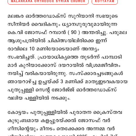
MALANKARA ORTHODOX SYRIAN CHURCH
KOTTAYAM
മലങ്കര ഓർത്തഡോക്സ് സുറിയാനി സഭയുടെ
സീനിയർ വൈദികനും ധ്യാന​ഗുരുവുമായിരുന്ന
കെ.വി ജോസഫ് റമ്പാൻ ( 90 ) അന്തരിച്ചു. പരുമല
ആശുപത്രിയിൽ ചികിത്സയിലിരിക്കെ ഇന്ന്
രാവിലെ 10 മണിയോടെയാണ് അന്ത്യം
സംഭവിച്ചത്. പ്രായാധിക്യത്തെ തുടർന്ന് പാമ്പാടി
മാർ കുറിയാക്കോസ് ദ​യറായിൽ വിശ്രമജീവിതം
നയിച്ച് വരികയായിരുന്നു. സംസ്ക്കാരച്ചടങ്ങുകൾ
ഞായറാഴ്ച്ച ഉച്ചയ്ക്ക് 3 മണിക്ക് മാതൃഇടവകയായ
പുതുപ്പള്ളി സെന്റ് ജോർജ്ജ് ഓർത്തഡോക്സ്
വലിയ പള്ളിയിൽ നടക്കും.
കോട്ടയം പുതുപ്പള്ളിയിൽ പുരാതന ക്രൈസ്തവ
കുടുംബമായ കളപ്പുരയ്ക്കൽ ജോസഫ് വർ​
ഗീസിന്റെയും മീനടം തെക്കേക്കര അന്നമ്മ വർ​