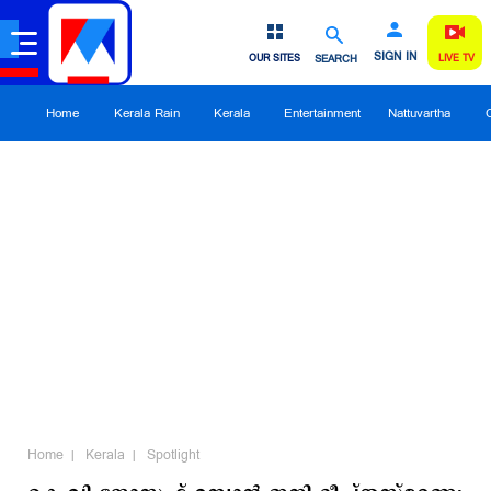
SIGN IN
OUR SITES
SEARCH
LIVE TV
Home
Kerala Rain
Kerala
Entertainment
Nattuvartha
Home
Kerala
Spotlight