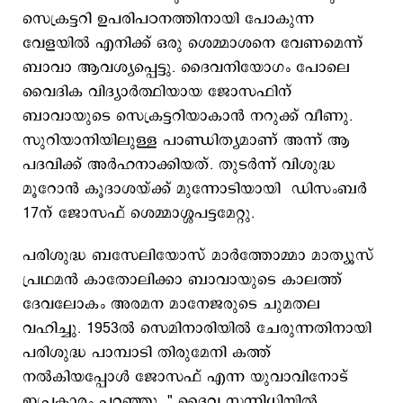
സെക്രട്ടറി ഉപരിപഠനത്തിനായി പോകുന്ന
വേളയിൽ എനിക്ക് ഒരു ശെമ്മാശനെ വേണമെന്ന്
ബാവാ ആവശ്യപ്പെട്ടു. ദൈവനിയോ​ഗം പോലെ
വൈദിക വിദ്യാർത്ഥിയായ ജോസഫിന്
ബാവായുടെ സെക്രട്ടറിയാകാൻ നറുക്ക് വീണു.
സുറിയാനിയിലുള്ള പാണ്ഡിത്യമാണ് അന്ന് ആ
പദവിക്ക് അർഹനാക്കിയത്. തുടർന്ന് വിശുദ്ധ
മൂറോൻ കൂദാശയ്ക്ക് മുന്നോടിയായി ഡിസംബർ
17ന് ജോസഫ് ശെമ്മാശ്ശപട്ടമേറ്റു.
പരിശുദ്ധ ബസേലിയോസ് മാർത്തോമ്മാ മാത്യൂസ്
പ്രഥമൻ കാതോലിക്കാ ബാവായുടെ കാലത്ത്
ദേവലോകം അരമന മാനേജരുടെ ചുമതല
വഹിച്ചു. 1953ൽ സെമിനാരിയിൽ ചേരുന്നതിനായി
പരിശുദ്ധ പാമ്പാടി തിരുമേനി കത്ത്
നൽകിയപ്പോൾ ജോസഫ് എന്ന യുവാവിനോട്
ഇപ്രകാരം പറഞ്ഞു. " ദൈവ സന്നിധിയിൽ