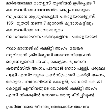
മാർത്തോമ്മാ മാത്യൂസ് തൃതീയൻ ഉൾപ്പെടെ 7
കാതോലിക്കാബാവാമാർക്കൊപ്പം സഭയുടെ
സുപ്രധാന ശുശ്രൂഷകളിൽ പങ്കാളിയായിട്ടുണ്ട്.
1951 മുതൽ നടന്ന 7 മൂറോൻ കൂദാശകളിലും
കാതോലിക്കാ ബാവാമാരുടെ
സ്ഥാനാരോഹണചടങ്ങുകളിലും പങ്കാളിയായി.
സഭാ മാനേജിംഗ് കമ്മിറ്റി അംഗം, മലങ്കര
സുറിയാനി ക്രിസ്ത്യാനി അസോസിയേഷൻ
ട്രൈബ്യൂണൽ അം​ഗം, കോട്ടയം ഭദ്രാസന
കൗൺസിൽ അം​ഗം, പാമ്പാടി ​ദയറാ പള്ളി, പരുമല
പള്ളി എന്നിവയുടെ കൺസ്ട്രക്ഷൻ കമ്മിറ്റി അം​ഗം,
കോട്ടയം ബസേലിയസ് കോളജ്, പാമ്പാടി കെ ജി
കോളജ് എന്നിവയുടെ ലോക്കൽ ​കമ്മിറ്റി അം​ഗം
എന്നീ നിലകളിൽ സേവനം അനുഷ്ഠിച്ചിട്ടുണ്ട്.
പ്രാർത്ഥനയെ ജീവിതവ്രതമാക്കിയ താപസ