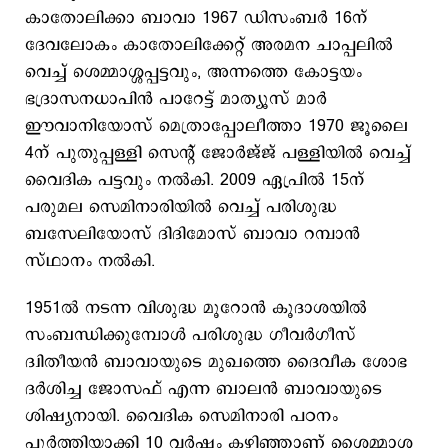
കാതോലിക്കാ ബാവാ 1967 ഡിസംബർ 16ന്
ദേവലോകം കാതോലിക്കേറ്റ് അരമന ചാപ്പലിൽ
വെച്ച് ശെമ്മാശ്ശപ്പട്ടവും, അന്നത്തെ കോട്ടയം
ഭദ്രാസനധാപിൻ പാറേട്ട് മാത്യൂസ് മാർ
ഈവാനിയോസ് മെത്രാപ്പോലീത്താ 1970 ജൂലൈ
4ന് പുതുപ്പള്ളി സെന്റ് ജോർജ്ജ് പള്ളിയിൽ വെച്ച്
വൈദിക പട്ടവും നൽകി. 2009 ഏപ്രിൽ 15ന്
പരുമല സെമിനാരിയിൽ വെച്ച് പരിശുദ്ധ
ബസേലിയോസ് ദിദിമോസ് ബാവാ റമ്പാൻ
സ്ഥാനം നൽകി.
1951ൽ നടന്ന വിശുദ്ധ മൂറോൻ കൂദാശയിൽ
സംബന്ധിക്കുമ്പോൾ പരിശുദ്ധ​ ​ഗീവർ​ഗീസ്
ദ്വിതീയൻ ബാവായുടെ മുഖത്തെ ദൈവീക ശോഭ
ദർശിച്ച ജോസഫ് എന്ന ബാലൻ ബാവായുടെ
ശിഷ്യനായി. വൈദിക സെമിനാരി പഠനം
പൂർത്തിയാക്കി 10 വർഷം കഴിഞ്ഞാണ് ശൈമ്മാശ