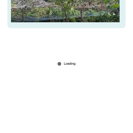
കരിയാറിൽ ഉപ്പുവെള്ളം കയറി കൃഷിനാശം:
കർഷകർ പ്രതിസന്ധിയിൽ
Feb 23, 2026