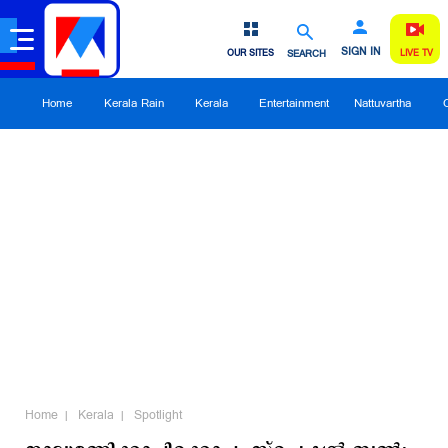
SIGN IN
OUR SITES
SEARCH
LIVE TV
Home
Kerala Rain
Kerala
Entertainment
Nattuvartha
Home
Kerala
Spotlight