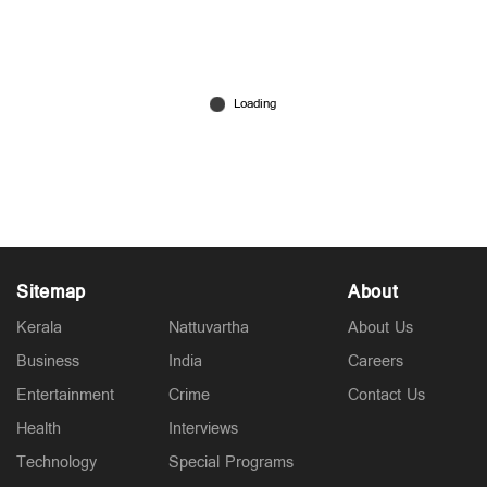
അരനൂറ്റാണ്ട് മുന്‍പ് ഒന്നിച്ചു പഠിച്ചു; കൗതുകമായി
ഒരു സ്കൂള്‍ റിയൂണിയന്‍
May 20, 2026
Sitemap
About
Kerala
Nattuvartha
About Us
Business
India
Careers
Entertainment
Crime
Contact Us
Health
Interviews
Technology
Special Programs