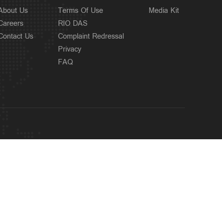
About Us
Terms Of Use
Media Kit
Careers
RIO DAS
Contact Us
Complaint Redressal
Privacy
FAQ
OUR SITES