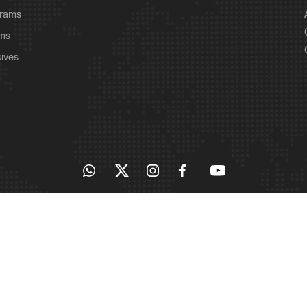
grams
ams
sives