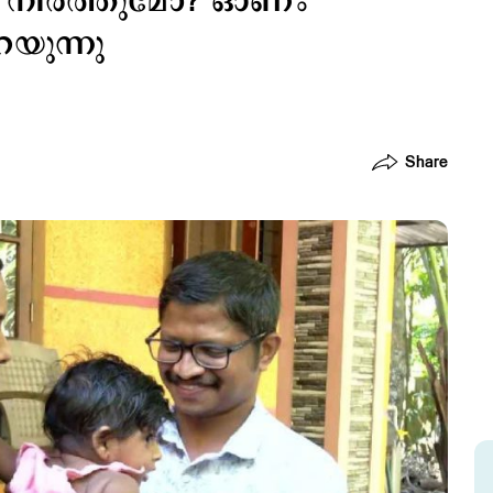
 നിര്‍ത്തുമോ? ഓണം
യുന്നു
Share