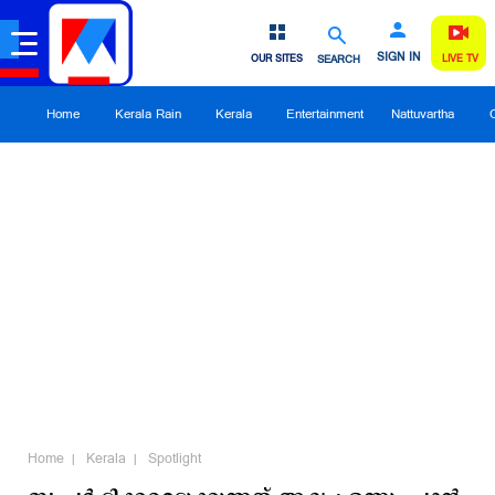
SIGN IN
OUR SITES
SEARCH
LIVE TV
Home
Kerala Rain
Kerala
Entertainment
Nattuvartha
Home
Kerala
Spotlight