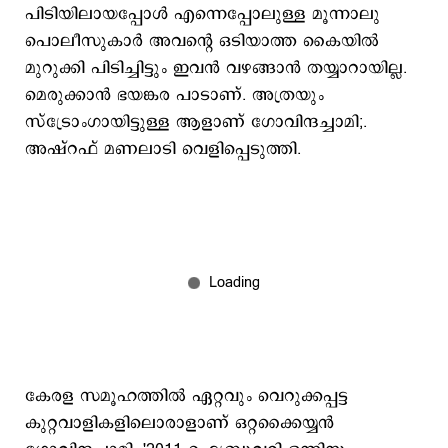
പിടിയിലായപ്പോൾ എന്നെപ്പോലുള്ള മൂന്നാലു
പൊലീസുകാര്‍ അവന്‍റെ ഒടിയാത്ത കൈയിൽ
മുറുക്കി പിടിച്ചിട്ടും ഇവൻ വഴങ്ങാൻ തയ്യാറായില്ല.
മെരുക്കാൻ ഭയങ്കര പാടാണ്. അത്രയും
സ്‌ട്രോംഗായിട്ടുള്ള ആളാണ് ഗോവിന്ദച്ചാമി;.
അഷ്റഫ് മണലാടി വെളിപ്പെടുത്തി.
കേരള സമൂഹത്തിൽ ഏറ്റവും വെറുക്കപ്പട്ട
കുറ്റവാളികളിലൊരാളാണ് ഒറ്റക്കൈയ്യൻ