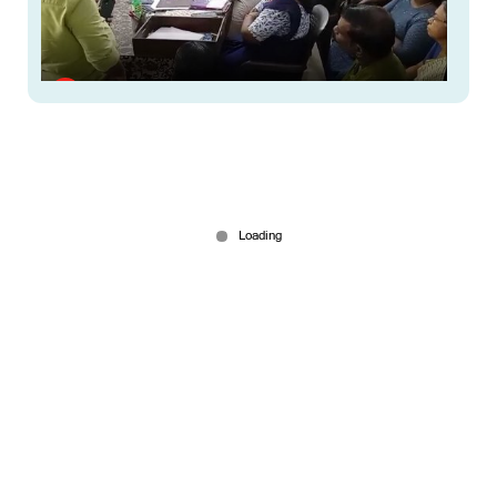
വെളളമില്ല, പൈപ്പില്‍ കാറ്റുമാത്രം; വെച്ചൂർ
പഞ്ചായത്തിൽ പ്രതിസന്ധി രൂക്ഷം
Jul 11, 2026
ഗണപതിയാര്‍ കോവിലിലെ കാണിക്കവഞ്ചി