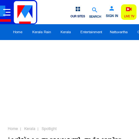
SIGN IN
OUR SITES
SEARCH
LIVE TV
Home
Kerala Rain
Kerala
Entertainment
Nattuvartha
Home
Kerala
Spotlight