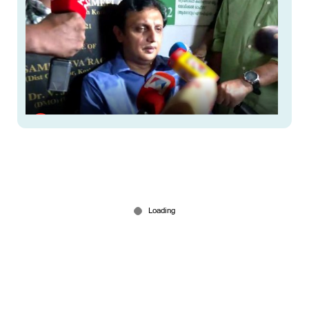
നിപ കണ്‍ട്രോള്‍ റൂമിന് ഉള്ളില്‍ കയറ്റണമെന്ന്
റിയാസ്; പറ്റില്ലെന്ന് ആരോഗ്യവകുപ്പ്; പ്രതിഷേധം
Jun 13, 2026