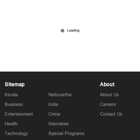
‘യുഡിഎഫ് സർക്കാര്‍ തിരുത്തി; ഇത് എല്‍ഡിഎഫ്
നിലപാടിന്‍റെ വിജയം’; പോസ്റ്റുമായി റിയാസ്
May 29, 2026
Sitemap
About
Kerala
Nattuvartha
About Us
Business
India
Careers
Entertainment
Crime
Contact Us
Health
Interviews
Technology
Special Programs