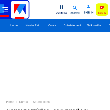
SIGN IN
OUR SITES
SEARCH
LIVE TV
Home
Kerala Rain
Kerala
Entertainment
Nattuvartha
Home
Kerala
Sound Bites