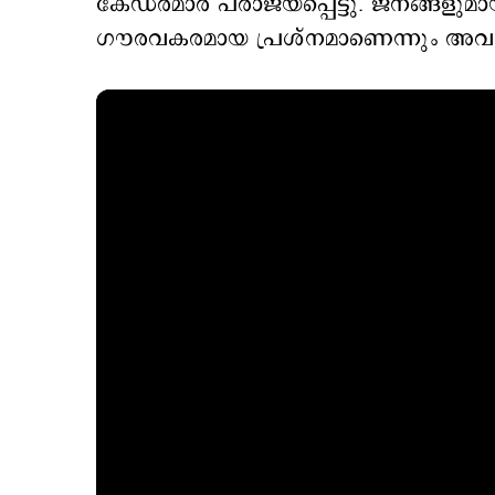
കേഡർമാർ പരാജയപ്പെട്ടു. ജനങ്ങളു
ഗൗരവകരമായ പ്രശ്നമാണെന്നും അവല