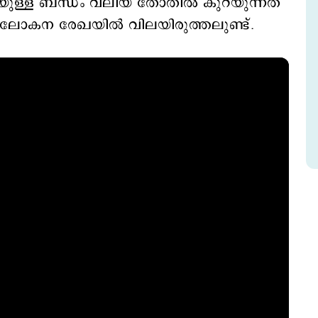
മായുള്ള ബന്ധം വലിയ തോതിൽ കുറയുന്നത്
ോകന രേഖയില്‍ വിലയിരുത്തലുണ്ട്.