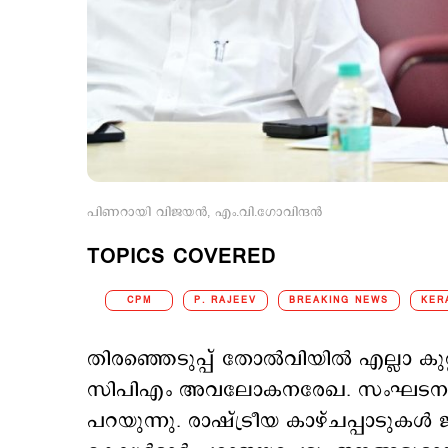
പിണറായി വിജയന്‍, എം.വി.ഗോവിന്ദന്‍
TOPICS COVERED
CPM
P. RAJEEV
BREAKING NEWS
KER
തിരഞ്ഞെടുപ്പ് തോല്‍വിയില്‍ എല്ലാ കുറ്
സിപിഎം അവലോകനരേഖ. സംഘടനാരംഗത
പറയുന്നു. രാഷ്ട്രീയ കാഴ്ചപ്പാടുകൾ 