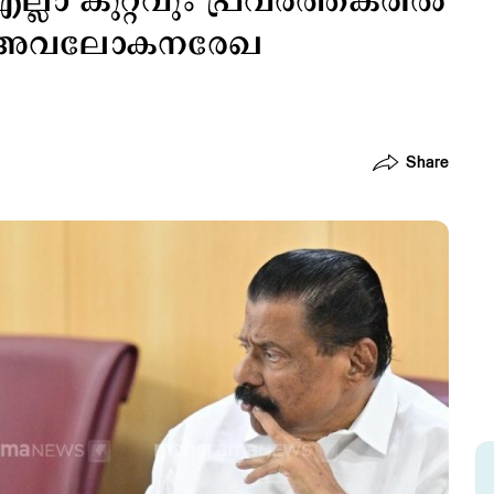
ല്ലാ കുറ്റവും പ്രവർത്തകരിൽ
പിഎം അവലോകനരേഖ
Share