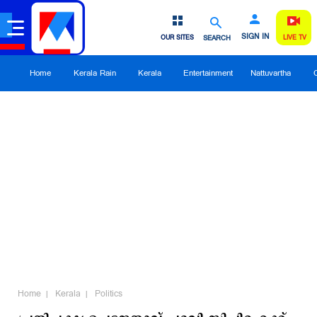
SIGN IN
OUR SITES
SEARCH
LIVE TV
Home
Kerala Rain
Kerala
Entertainment
Nattuvartha
Home
Kerala
Politics