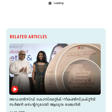
RELATED ARTICLES
അഡ്വാൻസ്ഡ് കോസ്മെറ്റിക്-റീകൺസ്ട്രക്റ്റീവ്
സർജറി സെന്ററുമായി ആലുവ രാജഗിരി