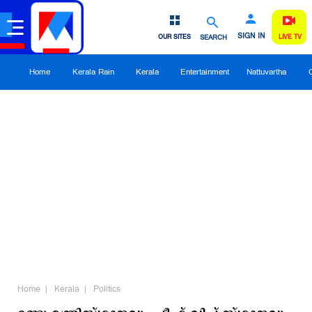
SIGN IN
OUR SITES
SEARCH
LIVE TV
Home
Kerala Rain
Kerala
Entertainment
Nattuvartha
Home
Kerala
Politics