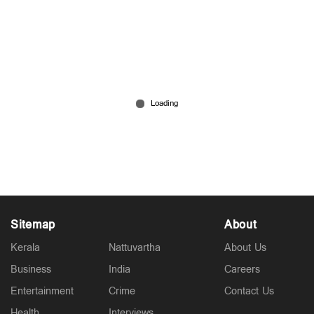
അജിത് കുമാറിനെതിരായ നടപടി വൈകുന്നു;
എ.ഡി. തോമസും അജയ് ജൂവലും മുഖ്യമന്ത്രിയെ
കാണും
Jul 16, 2026
Sitemap
About
Kerala
Nattuvartha
About Us
Business
India
Careers
Entertainment
Crime
Contact Us
Health
Interviews