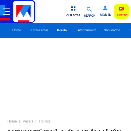
SIGN IN
OUR SITES
SEARCH
LIVE TV
Home
Kerala Rain
Kerala
Entertainment
Nattuvartha
Home
Kerala
Politics