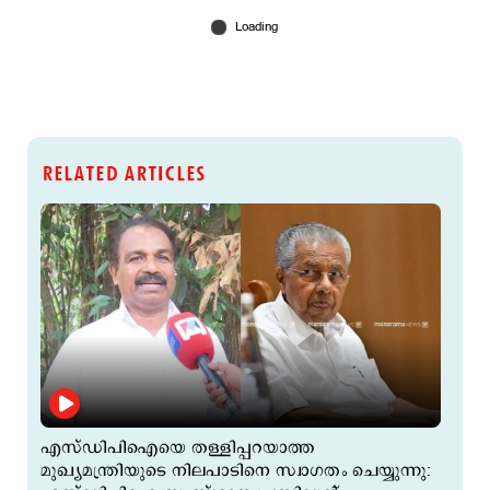
RELATED ARTICLES
എസ്ഡിപിഐയെ തള്ളിപ്പറയാത്ത
മുഖ്യമന്ത്രിയുടെ നിലപാടിനെ സ്വാഗതം ചെയ്യുന്നു: