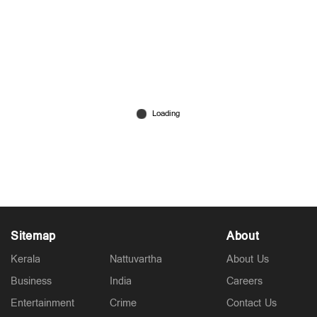
‘നുണേശനോ, നുണറായിയോ എന്നറിയാം’;
മുഖ്യമന്ത്രിയെ പരസ്യ സംവാദത്തിന് വെല്ലുവിളിച്ച്
വി.ഡി.സതീശന്‍
Mar 29, 2026
Sitemap
About
Kerala
Nattuvartha
About Us
Business
India
Careers
Entertainment
Crime
Contact Us