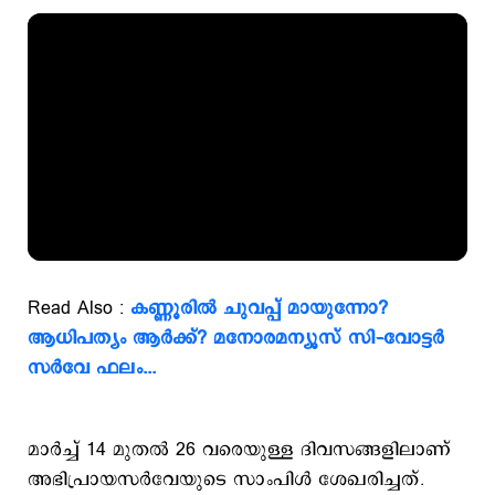
Read Also :
കണ്ണൂരില്‍ ചുവപ്പ് മായുന്നോ?
ആധിപത്യം ആര്‍ക്ക്? മനോരമന്യൂസ് സി–വോട്ടര്‍
സര്‍വേ ഫലം...
മാര്‍ച്ച് 14 മുതല്‍ 26 വരെയുള്ള ദിവസങ്ങളിലാണ്
അഭിപ്രായസര്‍വേയുടെ സാംപിള്‍ ശേഖരിച്ചത്.