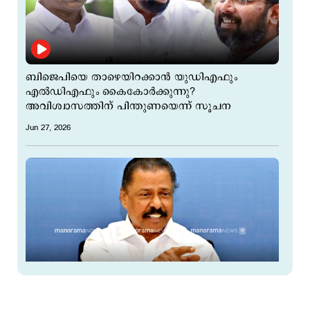
ബിജെപിയെ താഴെയിറക്കാൻ യുഡിഎഫും
എൽഡിഎഫും കൈകോർക്കുന്നു?
അവിശ്വാസത്തിന് പിന്തുണയെന്ന് സൂചന
Jun 27, 2026