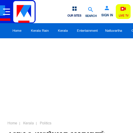
SIGN IN
OUR SITES
SEARCH
LIVE TV
Home
Kerala Rain
Kerala
Entertainment
Nattuvartha
Home
Kerala
Politics