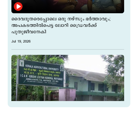
ദൈവദൂതരെപ്പോലെ ഒരു നഴ്സും ഭർത്താവും;
അപകടത്തില്‍പെട്ട ലോറി ഡ്രൈവര്‍ക്ക്
പുതുജീവനേകി
Jul 19, 2026
180 രൂപയുടെ ചെക്കില്‍ 31,180 എന്നെഴുതി!
അമ്പലവയല്‍ കൃഷി വിജ്ഞാന കേന്ദ്രത്തില്‍
ലക്ഷങ്ങളുടെ തട്ടിപ്പ്