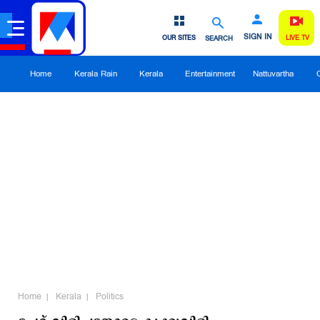
SIGN IN
OUR SITES
SEARCH
LIVE TV
Home
Kerala Rain
Kerala
Entertainment
Nattuvartha
Home
Kerala
Politics