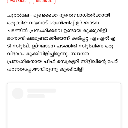
WAYANAD
SIDDIQUE
ചൂരൽമല- മുണ്ടക്കൈ ദുരന്തബാധിതർക്കായി
ഒരുക്കിയ വയനാട് ടൗൺഷിപ്പ് ഉദ്ഘാടന
ചടങ്ങിൽ പ്രസംഗിക്കവെ ഉണ്ടായ കൂക്കുവിളി
മനോവിഷമമുണ്ടാക്കിയെന്ന് കൽപ്പറ്റ എംഎൽഎ
ടി സിദ്ദിഖ്. ഉദ്ഘാടന ചടങ്ങിൽ സിദ്ദിഖിനെ ഒരു
വിഭാഗം കൂക്കിവിളിച്ചിരുന്നു. സ്വാഗത
പ്രസംഗികനായ ചീഫ് സെക്രട്ടറി സിദ്ദിഖിന്‍റെ പേര്
പറഞ്ഞപ്പോഴായിരുന്നു കൂക്കിവിളി.