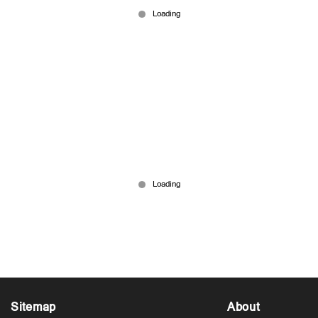
Jul 18, 2026
വയനാട് നൂൽപ്പുഴ തടയണ നവീകരണം; നാല്
വർഷമായിട്ടും പദ്ധതി പൂർത്തിയായില്ല
Jul 17, 2026
Sitemap
About