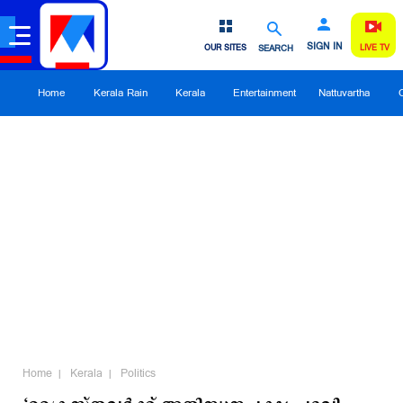
SIGN IN
OUR SITES
SEARCH
LIVE TV
Home
Kerala Rain
Kerala
Entertainment
Nattuvartha
Home
Kerala
Politics