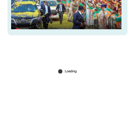
മോദിയുടെ കട്ടൗട്ടിന്റെ പേരിൽ ഫണ്ട് തട്ടാൻ
പദ്ധതി; ബിജെപി നേതാക്കളെ കുടുക്കി
ശബ്ദരേഖകൾ
Jul 15, 2026