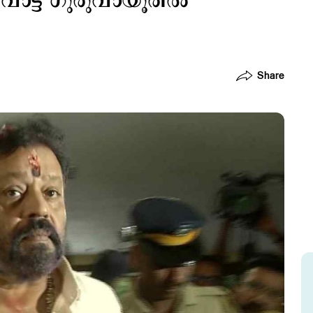
ോട്ട് ഗുരുവായൂരിൽ
Share