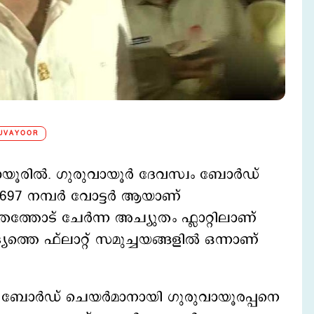
UVAYOOR
വായൂരിൽ. ഗുരുവായൂർ ദേവസ്വം ബോർഡ്
്. 697 നമ്പർ വോട്ടർ ആയാണ്
്രത്തോട് ചേർന്ന അച്യുതം ഫ്ലാറ്റിലാണ്
ത്തെ ഫ്‌ലാറ്റ് സമുച്ചയങ്ങളിൽ ഒന്നാണ്
ം ബോർഡ് ചെയർമാനായി ഗുരുവായൂരപ്പനെ