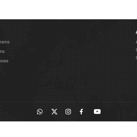
grams
ams
sives