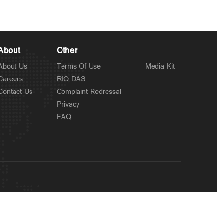
About
Other
About Us
Terms Of Use
Media Kit
Careers
RIO DAS
Contact Us
Complaint Redressal
Privacy
FAQ