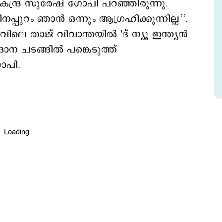
േന്ദ്ര സുരേഷ് ഗോപി പറഞ്ഞിരുന്നു.
്പുറം ഞാൻ ഒന്നും ആഗ്രഹിക്കുന്നില്ല’’.
െ താജ് വിവാന്തയിൽ 'ദ് ന്യൂ ഇന്ത്യൻ
ദാന ചടങ്ങിൽ പങ്കെടുത്ത്
ോപി.