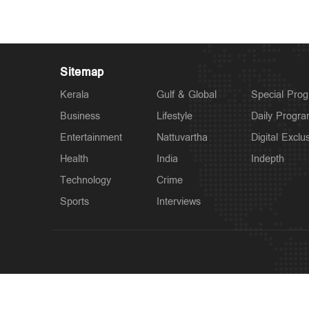
Sitemap
Kerala
Gulf & Global
Special Pro
Business
Lifestyle
Daily Progr
Entertainment
Nattuvartha
Digital Exclu
Health
India
Indepth
Technology
Crime
Sports
Interviews