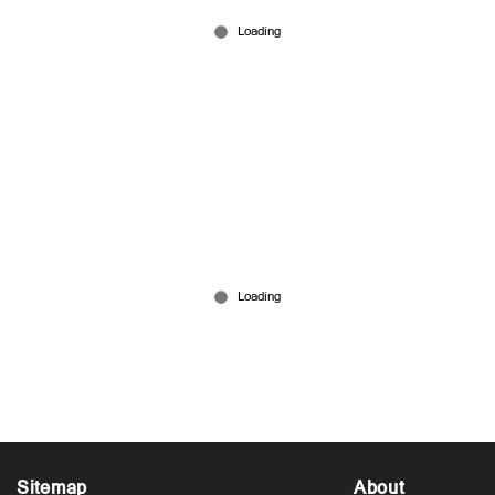
ഡെങ്കിപ്പനി ജീവൻ കവരുന്നു; അതീവ ജാഗ്രത
പ്രഖ്യാപിച്ച് ആരോഗ്യ വകുപ്പ്
Jun 18, 2026
Sitemap
About