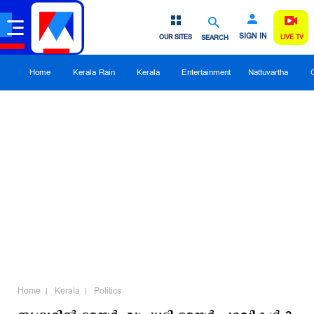
SIGN IN
OUR SITES
SEARCH
LIVE TV
Home
Kerala Rain
Kerala
Entertainment
Nattuvartha
Home
Kerala
Politics