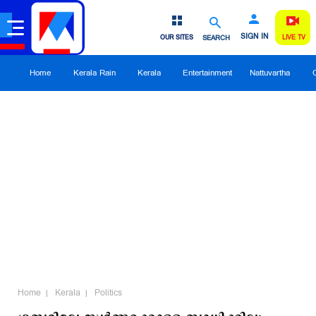
SIGN IN
OUR SITES
SEARCH
LIVE TV
Home
Kerala Rain
Kerala
Entertainment
Nattuvartha
Home
Kerala
Politics