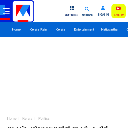
SIGN IN
OUR SITES
SEARCH
LIVE TV
Home
Kerala Rain
Kerala
Entertainment
Nattuvartha
Home
Kerala
Politics