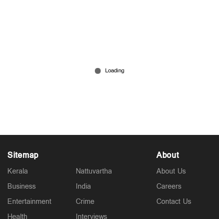
വിദ്യാർഥി സമരം രാഷ്ട്രീയവൽക്കരിക്കരുത്;
രാഹുല്‍ ഗാന്ധി ഇല്ലാത്ത പ്രശ്നം ഉണ്ടാക്കുന്നു:
ജെ.പി.നഡ്ഡ
Jul 22, 2026
Sitemap
About
Kerala
Nattuvartha
About Us
Business
India
Careers
Entertainment
Crime
Contact Us
Health
Interviews