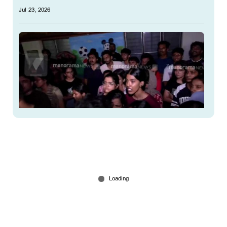
Jul 23, 2026
സഹപാഠി മോർഫ് ചെയ്ത് ദൃശ്യങ്ങൾ പ്രചരിപ്പിച്ച
കേസ്; തിരു.പുരം മെഡിക്കൽ കോളജിൽ
വിദ്യാർഥികളുടെ പ്രതിഷേധം
Jul 23, 2026