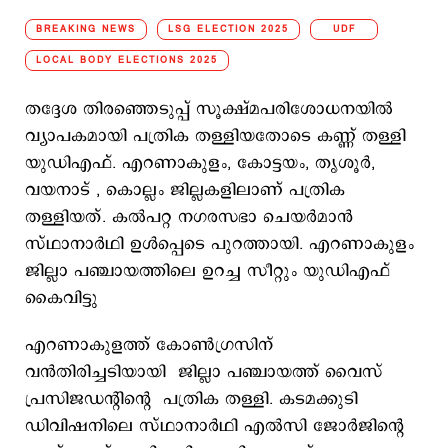
BREAKING NEWS
LSG ELECTION 2025
UDF
LOCAL BODY ELECTIONS 2025
തദ്ദേശ തിരഞ്ഞെടുപ്പ് സൂക്ഷ്മപരിശോധനയില്‍
വ്യാപകമായി പത്രിക തള്ളിയതോടെ കണ്ണ് തള്ളി
യുഡിഎഫ്. എറണാകുളം, കോട്ടയം, തൃശൂര്‍,
വയനാട് , കൊല്ലം ജില്ലകളിലാണ് പത്രിക
തള്ളിയത്. കല്‍പറ്റ നഗരസഭാ ചെയര്‍മാന്‍
സ്ഥാനാര്‍ഥി ഉള്‍പ്പെടെ പുറത്തായി. എറണാകുളം
ജില്ലാ പഞ്ചായത്തിലെ ഉറച്ച സീറ്റും യുഡിഎഫ്
കൈവിട്ടു
എറണാകുളത്ത് കോൺഗ്രസിന്
വൻതിരിച്ചടിയായി ജില്ലാ പഞ്ചായത്ത് വൈസ്
പ്രസിജഡന്‍റിന്‍റെ പത്രിക തള്ളി. കടമക്കുടി
ഡിവിഷനിലെ സ്ഥാനാർഥി എൽസി ജോർജിന്‍റെ