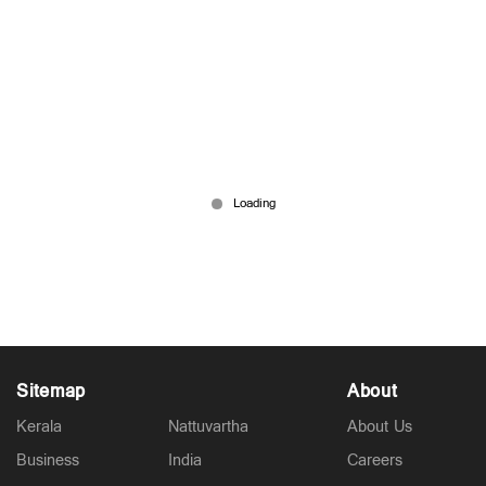
രണ്ടു മന്ത്രിസ്ഥാനം വേണം; കടുത്ത നിലപാടിൽ
കേരള കോൺഗ്രസ്
May 16, 2026
Sitemap
About
Kerala
Nattuvartha
About Us
Business
India
Careers