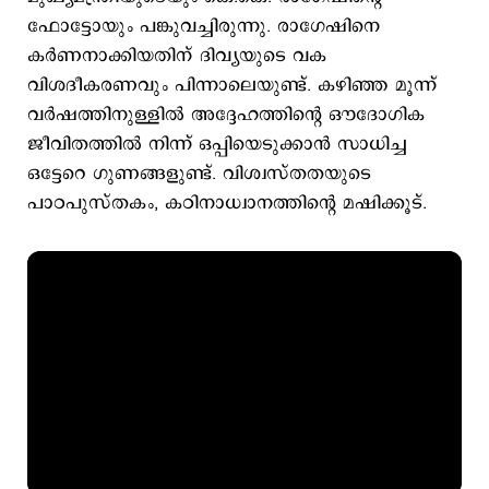
ഫോട്ടോയും പങ്കുവച്ചിരുന്നു. രാഗേഷിനെ
കർണനാക്കിയതിന് ദിവ്യയുടെ വക
വിശദീകരണവും പിന്നാലെയുണ്ട്. കഴിഞ്ഞ മൂന്ന്
വർഷത്തിനുള്ളിൽ അദ്ദേഹത്തിന്‍റെ ഔദോഗിക
ജീവിതത്തിൽ നിന്ന് ഒപ്പിയെടുക്കാൻ സാധിച്ച
ഒട്ടേറെ ഗുണങ്ങളുണ്ട്. വിശ്വസ്തതയുടെ
പാഠപുസ്തകം, കഠിനാധ്വാനത്തിന്‍റെ മഷിക്കൂട്.