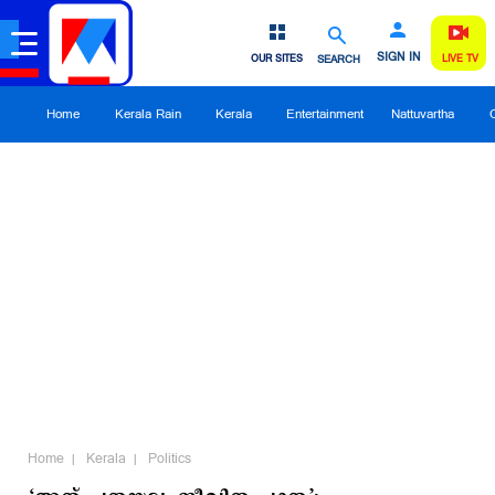
SIGN IN
OUR SITES
SEARCH
LIVE TV
Home
Kerala Rain
Kerala
Entertainment
Nattuvartha
Home
Kerala
Politics