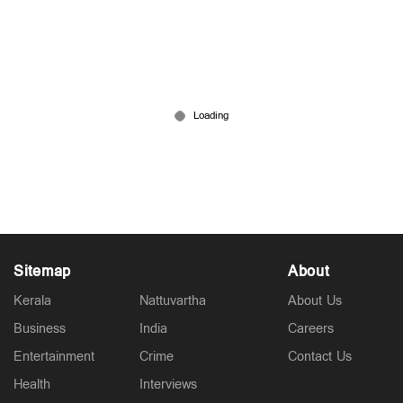
തട്ടിയെടുത്ത പണം 5 ദിവസത്തിനകം തിരികെ
നൽകണം; മണിയുടെ കുടുംബത്തിനായി ഇടപെട്ട്
മുഖ്യമന്ത്രി
Jun 13, 2026
Sitemap
About
Kerala
Nattuvartha
About Us
Business
India
Careers
Entertainment
Crime
Contact Us
Health
Interviews