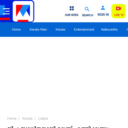
SIGN IN
OUR SITES
SEARCH
LIVE TV
Home
Kerala Rain
Kerala
Entertainment
Nattuvartha
Home
Kerala
Latest