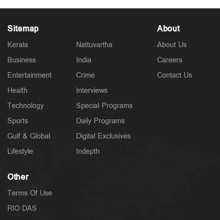
Sitemap
About
Kerala
Nattuvartha
About Us
Business
India
Careers
Entertainment
Crime
Contact Us
Health
Interviews
Technology
Special Programs
Sports
Daily Programs
Gulf & Global
Digital Exclusives
Lifestyle
Indepth
Other
Terms Of Use
RIO DAS