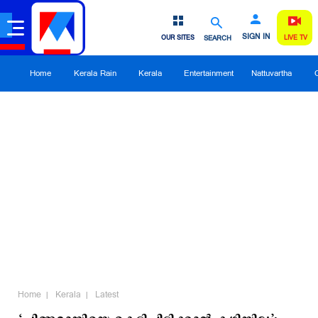
SIGN IN
OUR SITES
SEARCH
LIVE TV
Home
Kerala Rain
Kerala
Entertainment
Nattuvartha
Home
Kerala
Latest