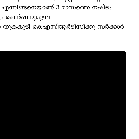
 എന്നിങ്ങനെയാണ് 3 മാസത്തെ നഷ്ടം
ിനും പെൻഷനുമുള്ള
 തുകകൂടി കെഎസ്ആർടിസിക്കു സർക്കാർ