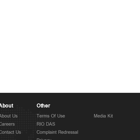
About
Other
About Us
Terms Of Use
Media Kit
Careers
RIO DAS
Contact Us
Complaint Redressal