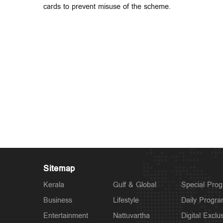
cards to prevent misuse of the scheme.
Sitemap
Kerala
Gulf & Global
Special Pro
Business
Lifestyle
Daily Progr
Entertainment
Nattuvartha
Digital Exclu