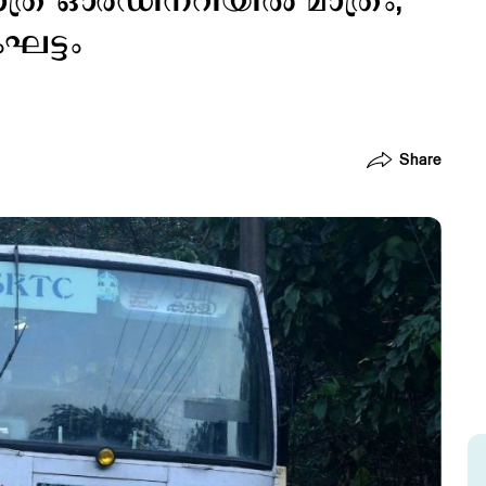
ര ഒാര്‍ഡിനറിയില്‍ മാത്രം;
ഘട്ടം
Share