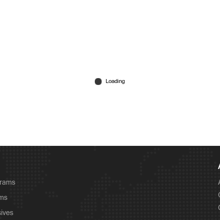
grams
ams
sives