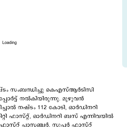
 നഷ്ടം സംബന്ധിച്ചു കെഎസ്ആർടിസി
പോർട്ട് നൽകിയിരുന്നു. മുഴുവൻ
്ചാൽ നഷ്ടം 112 കോടി, ഓർഡിനറി
റ്റി ഫാസ്റ്റ്, ഓർഡിനറി ബസ് എന്നിവയിൽ
സ്റ്റ് പാസഞ്ചർ, സൂപ്പർ ഫാസ്റ്റ്