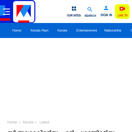
SIGN IN
OUR SITES
SEARCH
LIVE TV
Home
Kerala Rain
Kerala
Entertainment
Nattuvartha
Home
Kerala
Latest