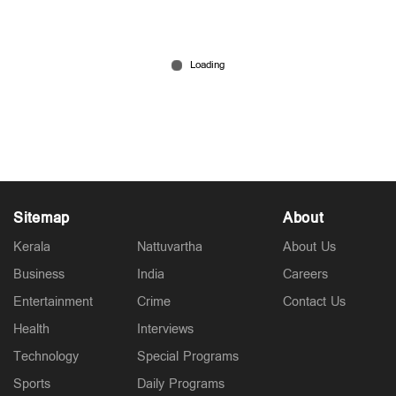
ബോബി ചെമ്മണൂരിന് ആശ്വാസം; നടിയുടെ
പരാതിയിലെടുത്ത കേസില്‍ തുടർനടപടികൾക്ക്
സ്റ്റേ
Jul 03, 2026
Sitemap
About
Kerala
Nattuvartha
About Us
Business
India
Careers
Entertainment
Crime
Contact Us
Health
Interviews
Technology
Special Programs
Sports
Daily Programs