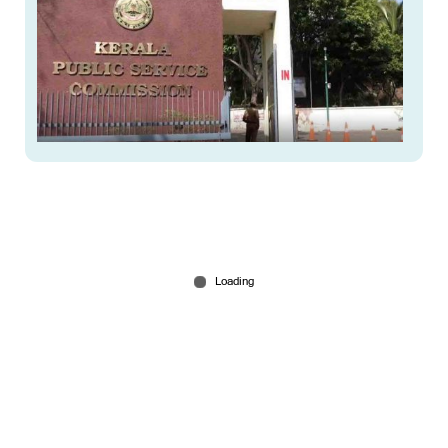
ആസൂത്രണ ബോർഡ് പരീക്ഷ മൂല്യനിര്‍ണയത്തില്‍
സുരക്ഷാവീഴ്ച; ഉദ്യോഗാർഥികളുടെ വിവരങ്ങൾ
ഡാർക്ക് വെബിൽ
Jul 03, 2026