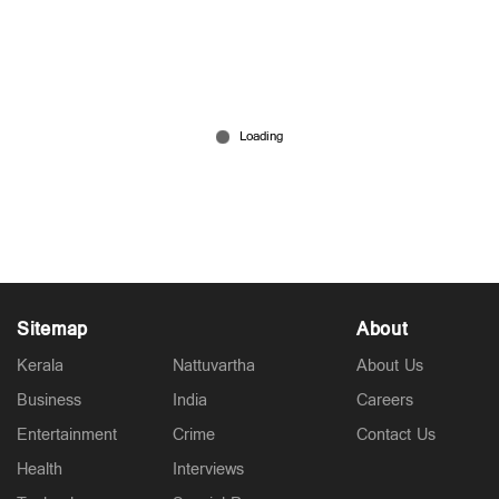
കാലവര്‍ഷം കനത്തു; പെയ്തിറങ്ങി ദുരിതവും;
ആലപ്പുഴയില്‍ വീടുകളില്‍ വെള്ളംകയറി
Jun 05, 2026
Sitemap
About
Kerala
Nattuvartha
About Us
Business
India
Careers
Entertainment
Crime
Contact Us
Health
Interviews