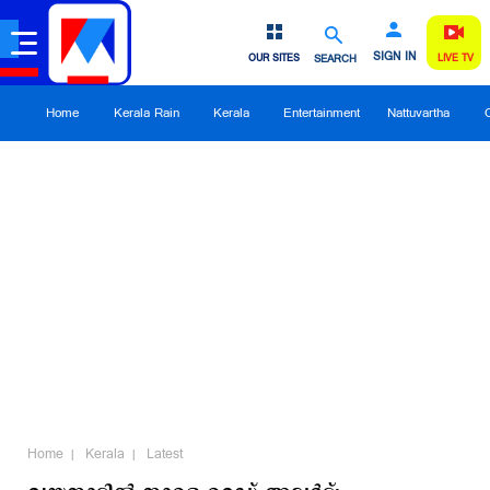
SIGN IN
OUR SITES
SEARCH
LIVE TV
Home
Kerala Rain
Kerala
Entertainment
Nattuvartha
Home
Kerala
Latest