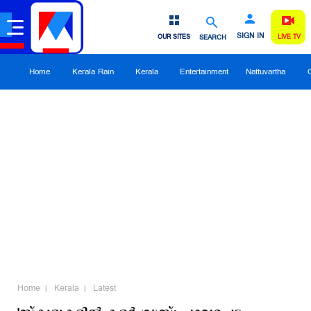
SIGN IN
OUR SITES
SEARCH
LIVE TV
Home
Kerala Rain
Kerala
Entertainment
Nattuvartha
Home
Kerala
Latest