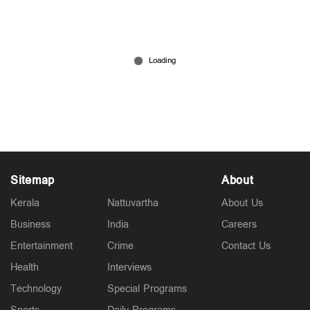
പിഎം ശ്രീ മുൻ സർക്കാർ ഒപ്പിട്ട കരാർ; അതിന്റെ
ഫണ്ടും കൈപ്പറ്റി; തുടർനടപടികൾ
നിയമോപദേശത്തിന് ശേഷം
Jun 01, 2026
Sitemap
About
Kerala
Nattuvartha
About Us
Business
India
Careers
Entertainment
Crime
Contact Us
Health
Interviews
Technology
Special Programs