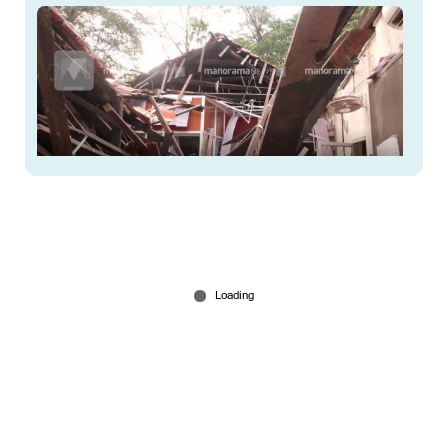
ഉദ്ഘാടനം കഴിഞ്ഞ് ഒരു വർഷം മാത്രം;
അട്ടക്കുളങ്ങര സ്കൂൾ കെട്ടിടം തകർന്നു
Jun 01, 2026