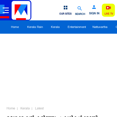
SIGN IN
OUR SITES
SEARCH
LIVE TV
Home
Kerala Rain
Kerala
Entertainment
Nattuvartha
Home
Kerala
Latest