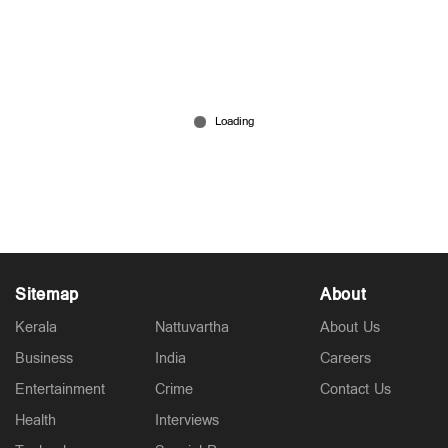
ക്ലാസില്‍ തലകുനിച്ചിരുന്നില്ല;
അഞ്ചുവയസുകാരനെ ക്രൂരമായി മര്‍ദിച്ച് ക്ലാസ്
ലീഡര്‍
Jul 17, 2026
Sitemap
About
Kerala
Nattuvartha
About Us
Business
India
Careers
Entertainment
Crime
Contact Us
Health
Interviews