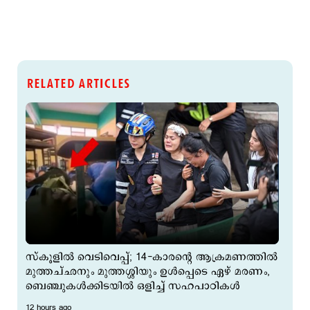
RELATED ARTICLES
സ്കൂളിൽ വെടിവെപ്പ്; 14-കാരന്‍റെ ആക്രമണത്തിൽ
മുത്തച്ഛനും മുത്തശ്ശിയും ഉൾപ്പെടെ ഏഴ് മരണം,
ബെഞ്ചുകൾക്കിടയിൽ ഒളിച്ച് സഹപാഠികൾ
12 hours ago