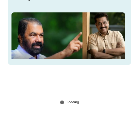
'വിദ്യാർത്ഥികൾക്ക് മുഴുവൻ പാഠപുസ്തകവും
നല്‍കാതെ ഓണപ്പരീക്ഷ പ്രഖ്യാപിച്ചിരിക്കുകയാണ്
സര്‍ക്കാര്‍'
Jul 31, 2026