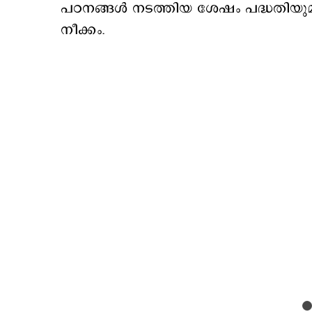
പഠനങ്ങൾ നടത്തിയ ശേഷം പദ്ധതിയുമായ
നീക്കം.