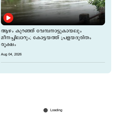
ആഴം കുറഞ്ഞ് വേമ്പനാട്ടുകായലും
മീനച്ചിലാറും; കോട്ടയത്ത് പ്രളയദുരിതം
രൂക്ഷം
Aug 04, 2026
മഴ ശക്തം; 10 ജില്ലകളില്‍ വിദ്യാഭ്യാസ