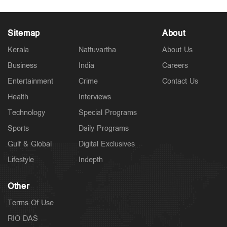
Sitemap
About
Kerala
Nattuvartha
About Us
Business
India
Careers
Entertainment
Crime
Contact Us
Health
Interviews
Technology
Special Programs
Sports
Daily Programs
Gulf & Global
Digital Exclusives
Lifestyle
Indepth
Other
Terms Of Use
RIO DAS