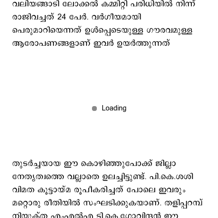
വലിയങ്ങാടി ലോക്കൽ കമ്മിറ്റി പരിധിയിൽ നിന്ന്
രാജിവച്ചത് 24 പേർ. വർഗീയമായി
പെരുമാറിയെന്നത് ഉൾപ്പെടെയുള്ള ഗൗരവമുള്ള
ആരോപണങ്ങളാണ് ഇവർ ഉയർത്തുന്നത്
തുടർച്ചയായ ഈ കൊഴിഞ്ഞുപോക്ക് ജില്ലാ
നേതൃത്വത്തെ വല്ലാതെ ഉലച്ചിട്ടുണ്ട്. പി.കെ.ശശി
വിമത കൂട്ടായ്മ രൂപീകരിച്ചത് പോലെ ഇവരും
മറ്റൊരു രീതിയിൽ സംഘടിക്കുകയാണ്. തളിപ്പറമ്പ്
നിയുക്ത എംഎൽഎ ടി.കെ.ഗോവിന്ദൻ ഈ