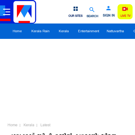
SIGN IN
OUR SITES
SEARCH
LIVE TV
Home
Kerala Rain
Kerala
Entertainment
Nattuvartha
Home
Kerala
Latest