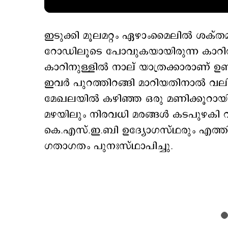
ഇടുക്കി മൂലമറ്റം ഏഴാംമൈലിൽ ശക്തമ
റോഡിലൂടെ പോവുകയായിരുന്ന കാറിന്
കാറിനുള്ളിൽ നാല് യാത്രക്കാരാണ് ഉണ
ഇവർ പുറത്തിറങ്ങി മാറിയതിനാൽ വലി
മേഖലയിൽ കഴിഞ്ഞ ഒരു മണിക്കൂറായി 
മഴയിലും നിരവധി മരങ്ങൾ കടപുഴകി വ
കെ.എസ്.ഇ.ബി ഉദ്യോഗസ്ഥരും എത്തി വൈ
ഗതാഗതം പുനഃസ്ഥാപിച്ചു.