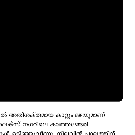
ിൽ അതിശക്തമായ കാറ്റും മഴയുമാണ്
 അലക്സ് നഗറിലെ കാഞ്ഞങ്ങേരി
ില്ലകൾ ഒടിഞ്ഞുവീണു. നിലവിൽ പാലത്തിന്