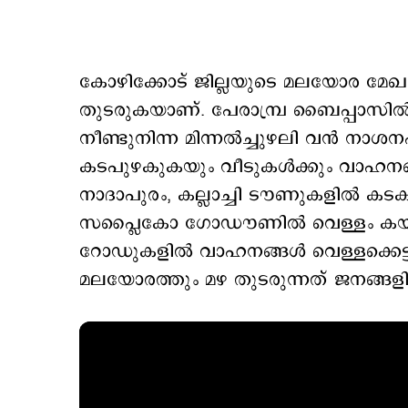
കോഴിക്കോട് ജില്ലയുടെ മലയോര മ
തുടരുകയാണ്. പേരാമ്പ്ര ബൈപ്പാസിൽ വ
നീണ്ടുനിന്ന മിന്നൽച്ചുഴലി വൻ നാശന
കടപുഴകുകയും വീടുകൾക്കും വാഹനങ്ങ
നാദാപുരം, കല്ലാച്ചി ടൗണുകളിൽ കട
സപ്ലൈകോ ഗോഡൗണിൽ വെള്ളം കയറിയത
റോഡുകളിൽ വാഹനങ്ങൾ വെള്ളക്കെട്ടി
മലയോരത്തും മഴ തുടരുന്നത് ജനങ്ങളിൽ