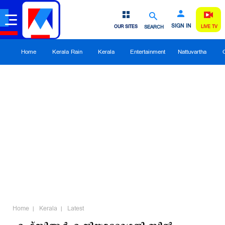
SIGN IN
OUR SITES
SEARCH
LIVE TV
Home
Kerala Rain
Kerala
Entertainment
Nattuvartha
Home
Kerala
Latest