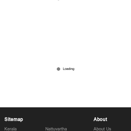
'ബിജെപിക്ക് ഇരട്ടത്താപ്പെന്ന് സംശയം'; FCRA
ഭേദഗതിയില്‍ ആശങ്കയെന്ന് കാതോലിക്കാ ബാവ
Mar 30, 2026
Sitemap
About
Kerala
Nattuvartha
About Us