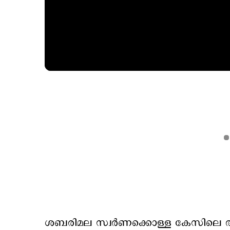
ശബരിമല സ്വര്‍ണക്കൊള്ള കേസിലെ അറ