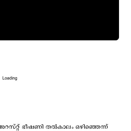
സ്റ്റ് ഭീഷണി തല്‍കാലം ഒഴിഞ്ഞെന്ന്