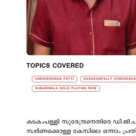
TOPICS COVERED
UNNIKRISHNAN POTTI
KADAKAMPALLY SURENDRAN
SABARIMALA GOLD PLATING ROW
കടകംപള്ളി സുരേന്ദ്രനെതിരെ ഡി.ജി.
സ്വര്‍ണക്കൊള്ള കേസിലെ ഒന്നാം പ്രതി 