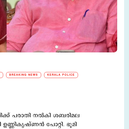
BREAKING NEWS
KERALA POLICE
പിക്ക് പരാതി നല്‍കി ശബരിമല
ഉണ്ണികൃഷ്ണന്‍ പോറ്റി. ഭൂമി