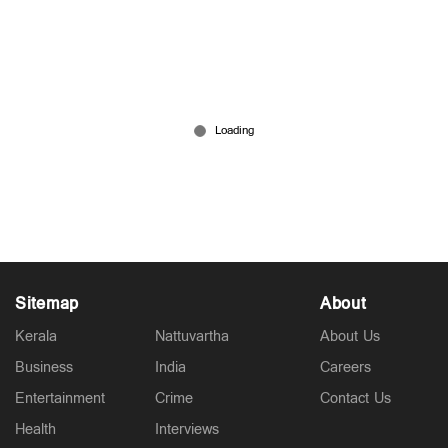
പൂരത്തിനിടെ കത്തിക്കുത്ത്; സിപിഎം ബ്രാഞ്ച്
സെക്രട്ടറി ഉൾപ്പെടെ 2 പേർക്ക് പരുക്ക്
Mar 03, 2026
Sitemap
About
Kerala
Nattuvartha
About Us
Business
India
Careers
Entertainment
Crime
Contact Us
Health
Interviews