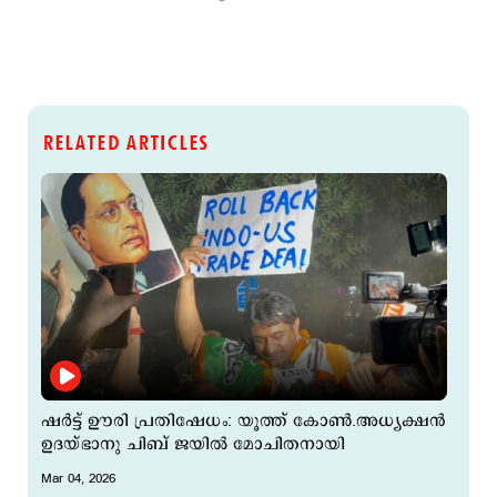
RELATED ARTICLES
ഷർട്ട് ഊരി പ്രതിഷേധം: യൂത്ത് കോൺ.അധ്യക്ഷൻ
ഉദയ്ഭാനു ചിബ് ജയിൽ മോചിതനായി
Mar 04, 2026