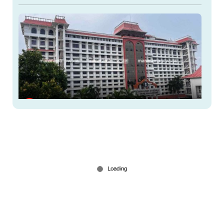
പോപ്പുലര്‍ ഫ്രണ്ട് നിരോധനം: സ്വത്ത്
കണ്ടുകെട്ടിയതിനെതിരായ അപ്പീല്‍ ഹൈക്കോടതി
തള്ളി
Mar 03, 2026