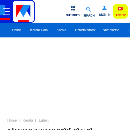
SIGN IN
OUR SITES
SEARCH
LIVE TV
Home
Kerala Rain
Kerala
Entertainment
Nattuvartha
Home
Kerala
Latest