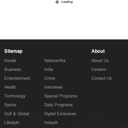
മാനദണ്ഡം; 'കഫെ ത്രി' ചട്ടങ്ങളുടെ കരട് പുറത്ത്
Jul 17, 2026
Sitemap
About
Kerala
Nattuvartha
About Us
Business
India
Careers
Entertainment
Crime
Contact Us
Health
Interviews
Technology
Special Programs
Sports
Daily Programs
Gulf & Global
Digital Exclusives
Lifestyle
Indepth