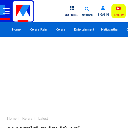
SIGN IN
OUR SITES
SEARCH
LIVE TV
Home
Kerala Rain
Kerala
Entertainment
Nattuvartha
Home
Kerala
Latest