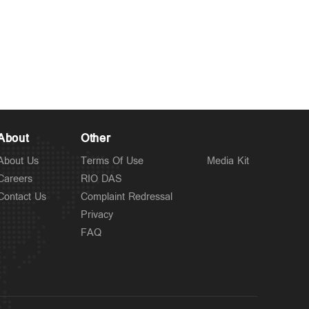
About
Other
About Us
Terms Of Use
Media Kit
Careers
RIO DAS
Contact Us
Complaint Redressal
Privacy
FAQ