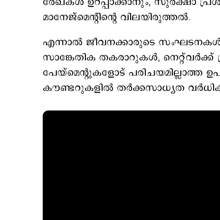
രേഖകൾ ഉറപ്പാക്കാനും, സുരക്ഷാ പ്രശ
മാനേജ്മെന്റിന്റെ വിലയിരുത്തൽ.
എന്നാൽ ജീവനക്കാരുടെ സംഘടനകൾ ശക്
സാങ്കേതിക തകരാറുകൾ, നെറ്റ്‌വർക്ക
പേയ്മെന്റുകളോട് പരിചയമില്ലാത്ത 
കൗണ്ടറുകളിൽ തർക്കസാധ്യത വർധിക്