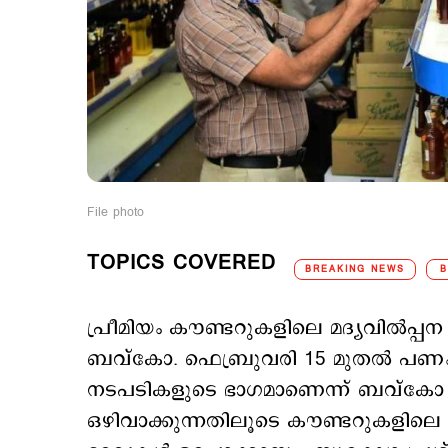
File photo
TOPICS COVERED
BREAKING NEWS
B
പ്രീമിയം കൗണ്ടറുകളിലെ മദ്യവില്‍പ്പന
ബവ്കോ. ഫെബ്രുവരി 15 മുതല്‍ പണം 
നടപടികളുടെ ഭാഗമാണെന്ന് ബവ്കോ വ
ഒഴിവാക്കുന്നതിലൂടെ കൗണ്ടറുകളിലെ ത