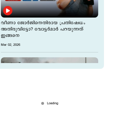
വീണാ ജോര്‍ജിനെതിരായ പ്രതിഷേധം
അതിരുവിട്ടോ? വോട്ടര്‍മാര്‍ പറയുന്നത്
ഇങ്ങനെ
Mar 02, 2026
ഖത്തർ എൽഎൻജി ഉൽപാദനം നിർത്തി;
ഊർജ്ജ വിപണിയില്‍ പ്രതിസന്ധി