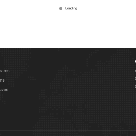
grams
ams
sives