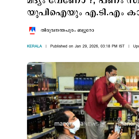
മദ്യം വേണോ ?; പണം സ്വീക
യുപി‌ഐയും എ.ടി.എം ക
തിരുവനന്തപുരം ബ്യൂറോ
KERALA
Published on Jan 29, 2026, 03:18 PM IST
Upd