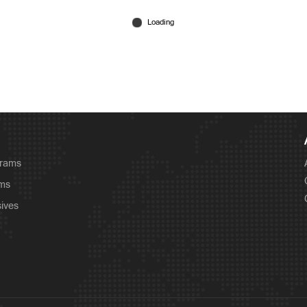
grams
ams
sives