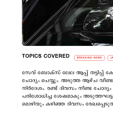
TOPICS COVERED
BREAKING NEWS
J
സേവ് ബോക്സ് ലേല ആപ്പ് തട്ടിപ്പ് ക
ചോദ്യം ചെയ്യും. അടുത്ത ആഴ്ച വീണ്
നിര്‍ദേശം. രണ്ട് ദിവസം നീണ്ട ചോദ്യം
പരിശോധിച്ച ശേഷമാകും അടുത്തഘട്ട
മൊഴിയും കഴിഞ്ഞ ദിവസം രേഖപ്പെടുത്