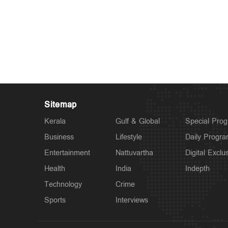
Sitemap
Kerala
Gulf & Global
Special Pro
Business
Lifestyle
Daily Progr
Entertainment
Nattuvartha
Digital Exclu
Health
India
Indepth
Technology
Crime
Sports
Interviews