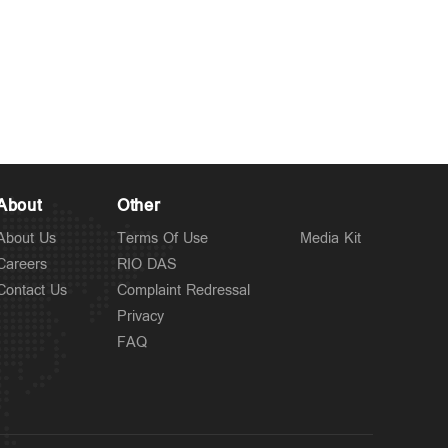
About
Other
About Us
Terms Of Use
Media Kit
Careers
RIO DAS
Contact Us
Complaint Redressal
Privacy
FAQ