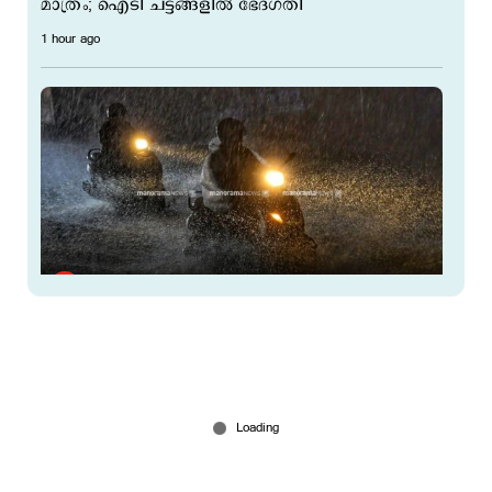
മാത്രം; ഐടി ചട്ടങ്ങളിൽ ഭേദഗതി
1 hour ago
6 ജില്ലകളിൽ നാളെ അവധി; കണ്ണൂരിൽ അര്‍ധ
രാത്രിക്ക് ശേഷം ശക്തമായ മഴയ്ക്ക് സാധ്യത
2 hours ago