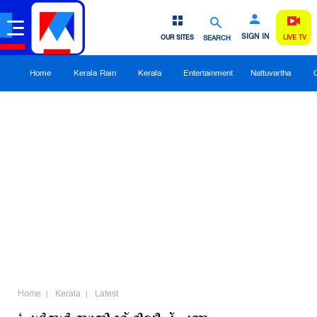
SIGN IN
OUR SITES
SEARCH
LIVE TV
Home
Kerala Rain
Kerala
Entertainment
Nattuvartha
Home
Kerala
Latest