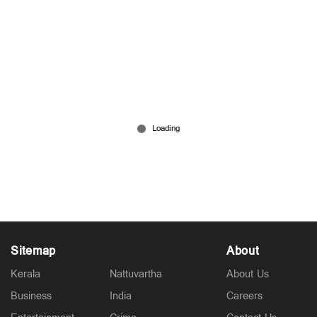
പ്രധാനമന്ത്രിയുടെ വിദേശയാത്രകൾക്ക് 2021
മുതൽ ചെലവായത് 557 കോടി രൂപ; കണക്കുകൾ
രാജ്യസഭയിൽ
5 hours ago
Sitemap
About
Kerala
Nattuvartha
About Us
Business
India
Careers