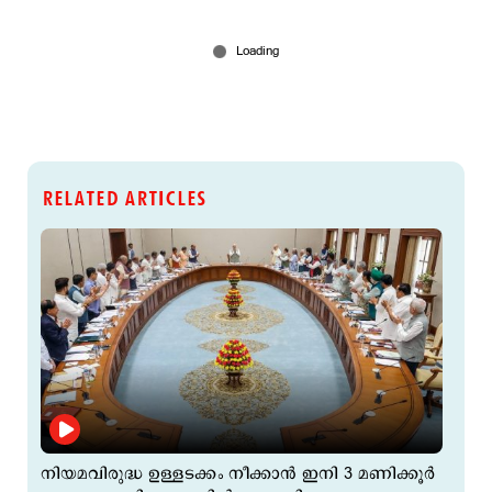
RELATED ARTICLES
നിയമവിരുദ്ധ ഉള്ളടക്കം നീക്കാൻ ഇനി 3 മണിക്കൂർ