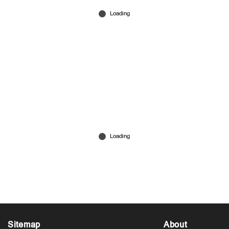
'സ്ത്രീകളുടെ സൗജന്യയാത്ര തടയാൻ ഓര്‍ഡിനറി
ബസുകൾ സിറ്റി ഫാസ്റ്റാക്കി?';
വിശദീകരണവുമായി കെഎസ്ആര്‍ടിസി
Jun 15, 2026
Sitemap
About