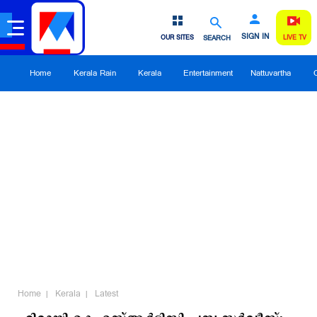
SIGN IN
OUR SITES
SEARCH
LIVE TV
Home
Kerala Rain
Kerala
Entertainment
Nattuvartha
Home
Kerala
Latest