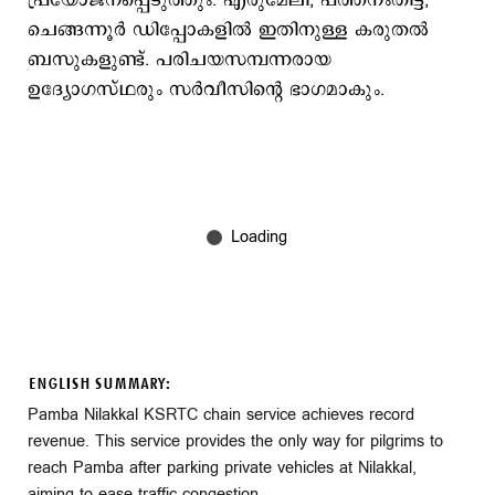
പ്രയോജനപ്പെടുത്തും. എരുമേലി, പത്തനംതിട്ട,
ചെങ്ങന്നൂര്‍ ഡിപ്പോകളില്‍ ഇതിനുള്ള കരുതല്‍
ബസുകളുണ്ട്. പരിചയസമ്പന്നരായ
ഉദ്യോഗസ്ഥരും സര്‍വീസിന്‍റെ ഭാഗമാകും.
ENGLISH SUMMARY:
Pamba Nilakkal KSRTC chain service achieves record
revenue. This service provides the only way for pilgrims to
reach Pamba after parking private vehicles at Nilakkal,
aiming to ease traffic congestion.