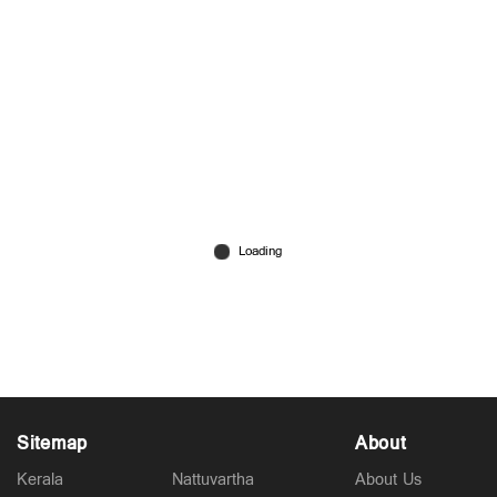
ഉച്ചഭക്ഷണം കൊണ്ടുവരാൻ വൈകി; യുവാവ്
ഭാര്യയെ ആശുപത്രിയിൽ കയറി
വെട്ടിക്കൊലപ്പെടുത്തി
Jul 15, 2026
Sitemap
About
Kerala
Nattuvartha
About Us