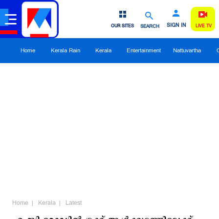
SIGN IN
OUR SITES
SEARCH
LIVE TV
Home
Kerala Rain
Kerala
Entertainment
Nattuvartha
Home
Kerala
Latest