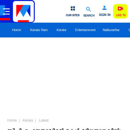
SIGN IN
OUR SITES
SEARCH
LIVE TV
Home
Kerala Rain
Kerala
Entertainment
Nattuvartha
Home
Kerala
Latest