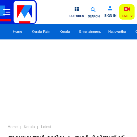
SIGN IN
OUR SITES
SEARCH
LIVE TV
Home
Kerala Rain
Kerala
Entertainment
Nattuvartha
Home
Kerala
Latest