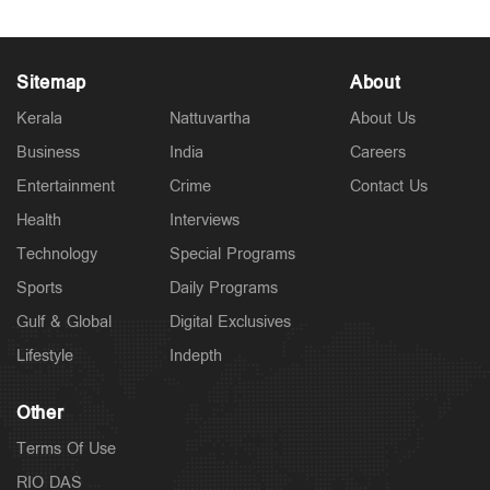
Sitemap
About
Kerala
Nattuvartha
About Us
Business
India
Careers
Entertainment
Crime
Contact Us
Health
Interviews
Technology
Special Programs
Sports
Daily Programs
Gulf & Global
Digital Exclusives
Lifestyle
Indepth
Other
Terms Of Use
RIO DAS