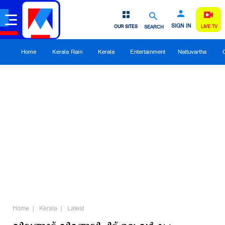
SIGN IN
OUR SITES
SEARCH
LIVE TV
Home
Kerala Rain
Kerala
Entertainment
Nattuvartha
Home
Kerala
Latest