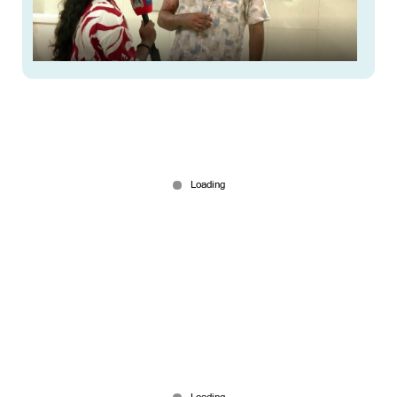
പ്രവാസി വ്യവസായിയെ തട്ടിക്കൊണ്ടുപോയ കേസ്
; നാലംഗ ഗുണ്ടാസംഘം പിടിയില്‍
Jul 11, 2026
പാലക്കാട് വയോധികയെ കൊന്ന് കുഴിച്ചുമൂടി;