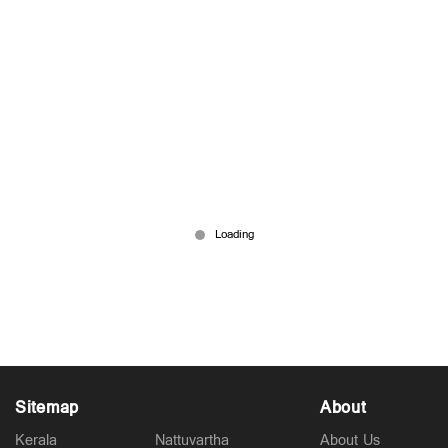
മലബാറിലെ മുസ്‌ലിം വോട്ടുകളില്‍ കണ്ണുവച്ച്
സിപിഎം; കാന്തപുരത്തേയും സമസ്തകളെയും
ഒപ്പം കൂട്ടാന്‍ ശ്രമം
Mar 07, 2026
Sitemap
About
Kerala
Nattuvartha
About Us