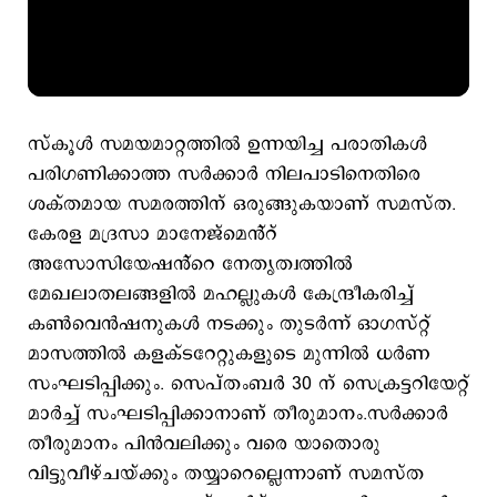
സ്കൂൾ സമയമാറ്റത്തിൽ ഉന്നയിച്ച പരാതികൾ
പരിഗണിക്കാത്ത സർക്കാർ നിലപാടിനെതിരെ
ശക്തമായ സമരത്തിന് ഒരുങ്ങുകയാണ് സമസ്ത.
കേരള മദ്രസാ മാനേജ്മെൻ്റ്
അസോസിയേഷൻ്റെ നേതൃത്വത്തിൽ
മേഖലാതലങ്ങളിൽ മഹല്ലുകൾ കേന്ദ്രീകരിച്ച്
കൺവെൻഷനുകൾ നടക്കും തുടർന്ന് ഓഗസ്റ്റ്
മാസത്തിൽ കളക്ടറേറ്റുകളുടെ മുന്നിൽ ധർണ
സംഘടിപ്പിക്കും. സെപ്തംബർ 30 ന് സെക്രട്ടറിയേറ്റ്
മാർച്ച് സംഘടിപ്പിക്കാനാണ് തീരുമാനം.സർക്കാർ
തീരുമാനം പിൻവലിക്കും വരെ യാതൊരു
വിട്ടുവീഴ്ചയ്ക്കും തയ്യാറെല്ലെന്നാണ് സമസ്ത