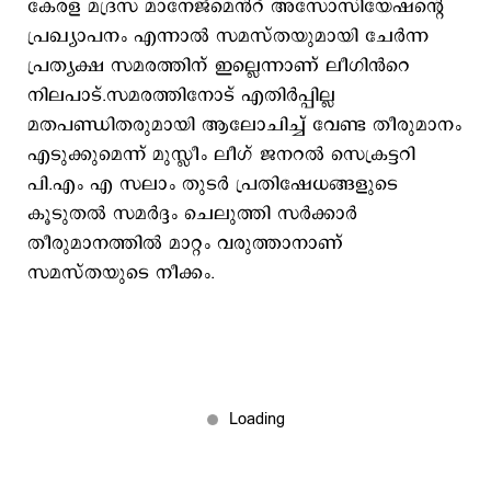
കേരള മദ്രസ മാനേജ്മെൻറ് അസോസിയേഷന്റെ
പ്രഖ്യാപനം എന്നാൽ സമസ്തയുമായി ചേർന്ന
പ്രത്യക്ഷ സമരത്തിന് ഇല്ലെന്നാണ് ലീഗിൻറെ
നിലപാട്.സമരത്തിനോട് എതിർപ്പില്ല
മതപണ്ഡിതരുമായി ആലോചിച്ച് വേണ്ട തീരുമാനം
എടുക്കുമെന്ന് മുസ്ലീം ലീഗ് ജനറൽ സെക്രട്ടറി
പി.എം എ സലാം തുടർ പ്രതിഷേധങ്ങളുടെ
കൂടുതൽ സമർദ്ദം ചെലുത്തി സർക്കാർ
തീരുമാനത്തിൽ മാറ്റം വരുത്താനാണ്
സമസ്തയുടെ നീക്കം.