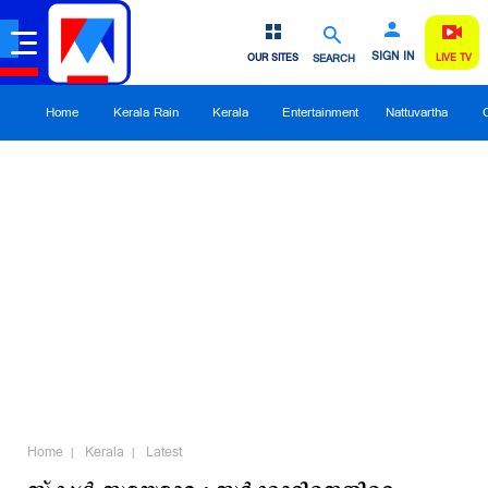
SIGN IN
OUR SITES
SEARCH
LIVE TV
Home
Kerala Rain
Kerala
Entertainment
Nattuvartha
Home
Kerala
Latest