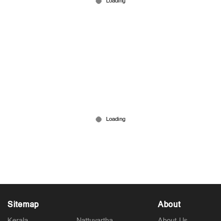
സിങ്ക പെണ്ണുങ്ങള്‍; കെസിഎൽ ഫാൻ ലീഗിൽ
മികവ് തെളിയിച്ച് വനിതാ താരങ്ങള്‍
Aug 04, 2026
Sitemap
About
Kerala
Nattuvartha
About Us