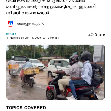
ദേശീയപാതയുടെ ഒരു ഭാഗം മഴയില്‍
ഒലിച്ചുപോയി; വെളളക്കെട്ടിലൂടെ ഇഴഞ്ഞ്
നീങ്ങി വാഹനങ്ങള്‍
ആലപ്പുഴ ബ്യൂറോ
Share
KERALA
Published on Jun 14, 2025, 03:12 PM IST
TOPICS COVERED