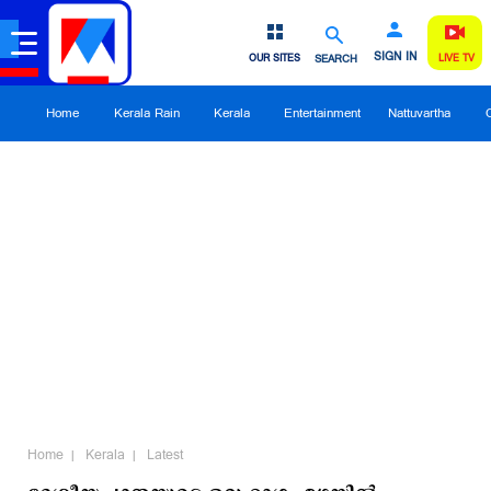
SIGN IN
OUR SITES
SEARCH
LIVE TV
Home
Kerala Rain
Kerala
Entertainment
Nattuvartha
Home
Kerala
Latest