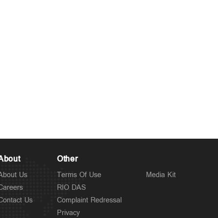
May 30, 2026
About
Other
About Us
Terms Of Use
Media Kit
Careers
RIO DAS
Contact Us
Complaint Redressal
Privacy