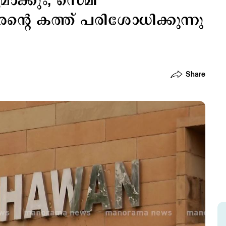
മാക്കും; സെമി
‍റെ കത്ത് പരിശോധിക്കുന്നു
Share