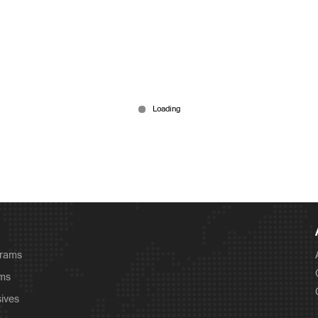
grams
ams
sives