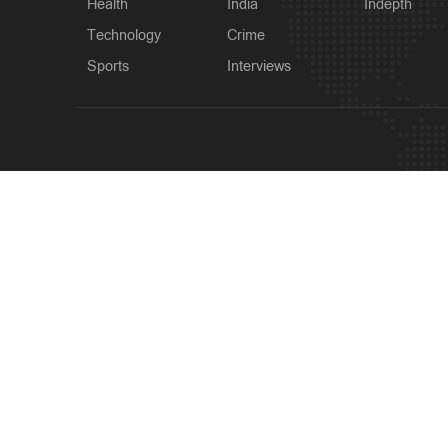
Health
India
Indepth
Technology
Crime
Sports
Interviews