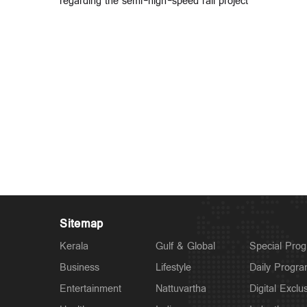
regarding the semi-high-speed rail project
Sitemap
Kerala
Gulf & Global
Special Pro
Business
Lifestyle
Daily Progr
Entertainment
Nattuvartha
Digital Exclu