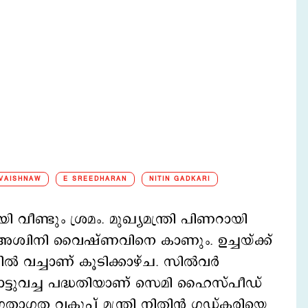
 VAISHNAW
E SREEDHARAN
NITIN GADKARI
വീണ്ടും ശ്രമം. മുഖ്യമന്ത്രി പിണറായി
രി അശ്വിനി വൈഷ്ണവിനെ കാണും. ഉച്ചയ്ക്ക്
ില്‍ വച്ചാണ് കൂടിക്കാഴ്ച. സില്‍വര്‍
ോട്ടുവച്ച പദ്ധതിയാണ് സെമി ഹൈസ്പീഡ്
 ഗതാഗത വകുപ്പ് മന്ത്രി നിതിന്‍ ഗഡ്കരിയെ