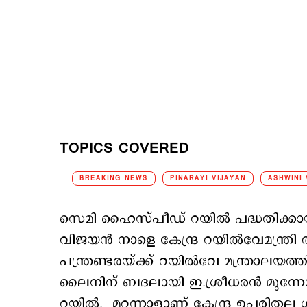
TOPICS COVERED
BREAKING NEWS
PINARAYI VIJAYAN
ASHWINI
സെമി ഹൈസ്പീഡ് റയില്‍ പദ്ധതിക്കായി 
വിജയന്‍ നാളെ കേന്ദ്ര റയില്‍വേമന്ത്
പന്ത്രണ്ടരയ്ക്ക് റയില്‍വേ മന്ത്രാലയത്ത
ലൈനിന് ബദലായി ഇ.ശ്രീധരന്‍ മുന്ന
റയില്‍. മറ്റന്നാളാണ് കേന്ദ്ര ഉപരിതല