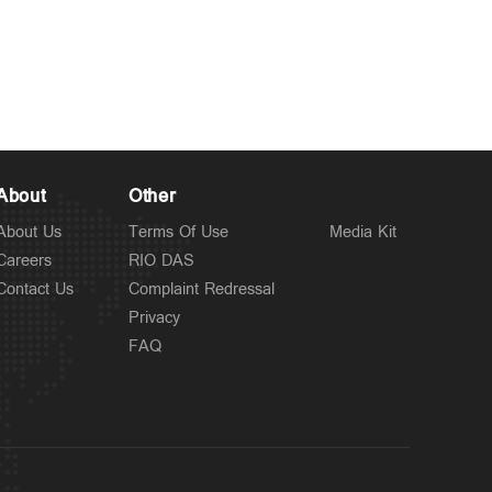
About
Other
About Us
Terms Of Use
Media Kit
Careers
RIO DAS
Contact Us
Complaint Redressal
Privacy
FAQ