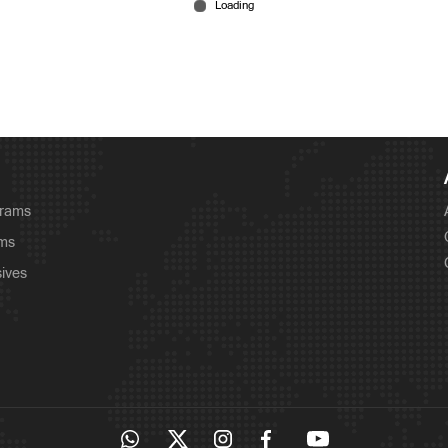
grams
ams
sives