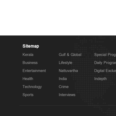
Sitemap
Kerala
Gulf & Global
Special Pro
Business
Lifestyle
Daily Progr
Entertainment
Nattuvartha
Digital Exclu
Health
India
Indepth
Technology
Crime
Sports
Interviews