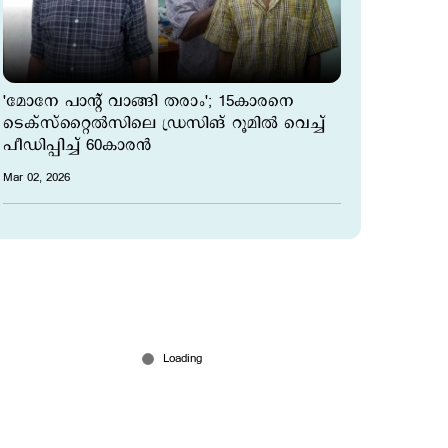
'മോനേ പാന്‍റ് വാങ്ങി തരാം'; 15കാരനെ
ടെക്സ്റ്റൈൽസിലെ ഡ്രസിങ് റൂമില്‍ വെച്ച്
പീഡിപ്പിച്ച് 60കാരന്‍
Mar 02, 2026
പൊലീസിന് നേരെയുള്ള അസഭ്യവര്‍ഷം;